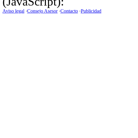
(JavaScript):
Aviso legal
·
Consejo Asesor
·
Contacto
·
Publicidad