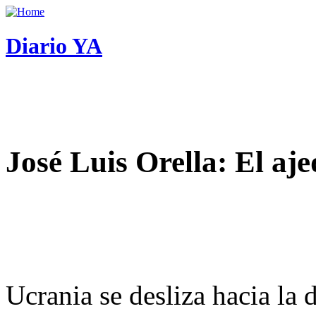
Diario YA
José Luis Orella: El aj
Ucrania se desliza hacia la 