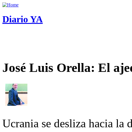
Diario YA
José Luis Orella: El aj
Ucrania se desliza hacia la 