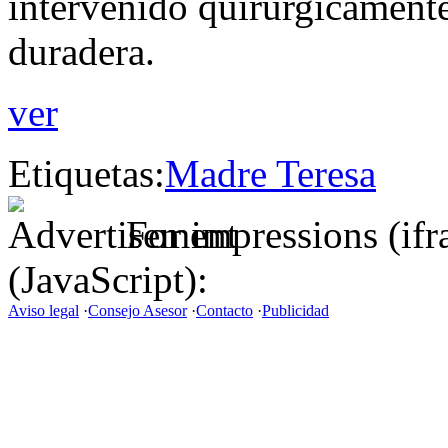
intervenido quirúrgicament
duradera.
ver
Etiquetas:
Madre Teresa
For impressions (if
(JavaScript):
Aviso legal
·
Consejo Asesor
·
Contacto
·
Publicidad