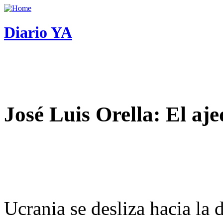
Diario YA
José Luis Orella: El aj
Ucrania se desliza hacia la 