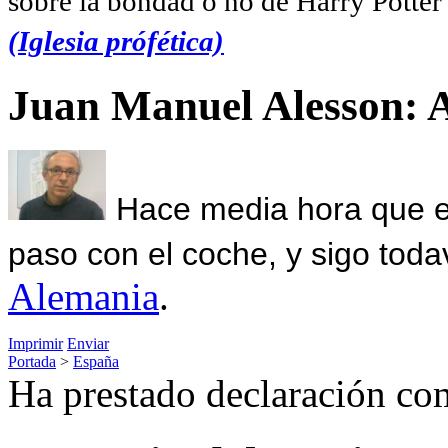
sobre la bondad o no de Harry Potter l
(Iglesia prófética)
Juan Manuel Alesson: 
Hace media hora que el
paso con el coche, y sigo toda
Alemania
.
Imprimir
Enviar
Portada
>
España
Ha prestado declaración co