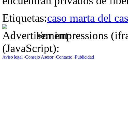
encuentran privados de liber
Etiquetas:
caso marta del cas
For impressions (if
(JavaScript):
Aviso legal
·
Consejo Asesor
·
Contacto
·
Publicidad