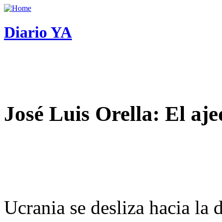
Diario YA
José Luis Orella: El aj
Ucrania se desliza hacia la 