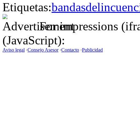
Etiquetas:
bandas
delincuenc
For impressions (if
(JavaScript):
Aviso legal
·
Consejo Asesor
·
Contacto
·
Publicidad