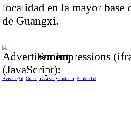
localidad en la mayor base 
de Guangxi.
For impressions (if
(JavaScript):
Aviso legal
·
Consejo Asesor
·
Contacto
·
Publicidad