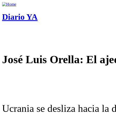
Diario YA
José Luis Orella: El aj
Ucrania se desliza hacia la 