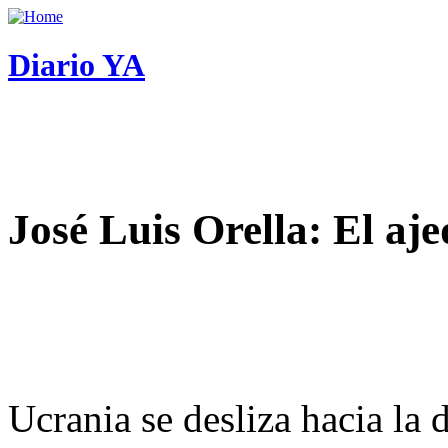
Diario YA
José Luis Orella: El aj
Ucrania se desliza hacia la 