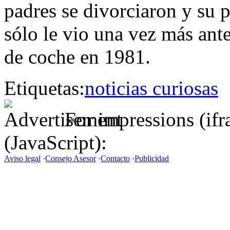
padres se divorciaron y su 
sólo le vio una vez más ant
de coche en 1981.
Etiquetas:
noticias curiosas
For impressions (if
(JavaScript):
Aviso legal
·
Consejo Asesor
·
Contacto
·
Publicidad