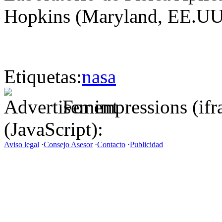
Hopkins (Maryland, EE.UU
Etiquetas:
nasa
For impressions (if
(JavaScript):
Aviso legal
·
Consejo Asesor
·
Contacto
·
Publicidad