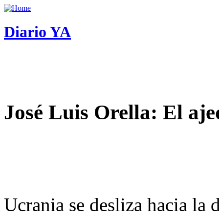
Diario YA
José Luis Orella: El aj
Ucrania se desliza hacia la 