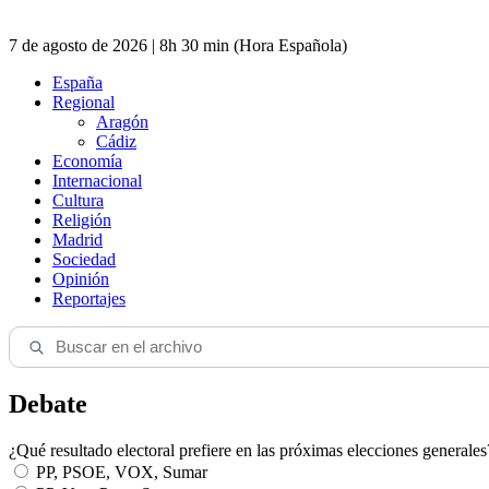
7 de agosto de 2026 | 8h 30 min (Hora Española)
España
Regional
Aragón
Cádiz
Economía
Internacional
Cultura
Religión
Madrid
Sociedad
Opinión
Reportajes
Debate
¿Qué resultado electoral prefiere en las próximas elecciones generales
PP, PSOE, VOX, Sumar