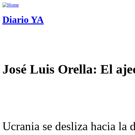
Diario YA
José Luis Orella: El aj
Ucrania se desliza hacia la 