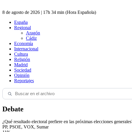
8 de agosto de 2026 | 17h 34 min (Hora Española)
España
Regional
Aragón
Cádiz
Economía
Internacional
Cultura
Religión
Madrid
Sociedad
Opinión
Reportajes
Debate
¿Qué resultado electoral prefiere en las próximas elecciones generales
PP, PSOE, VOX, Sumar