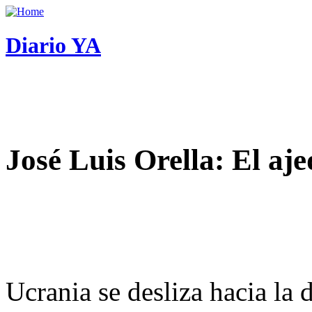
Diario YA
José Luis Orella: El aj
Ucrania se desliza hacia la 