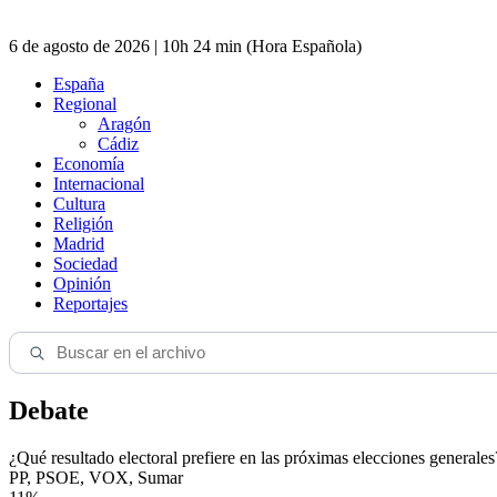
6 de agosto de 2026 | 10h 24 min (Hora Española)
España
Regional
Aragón
Cádiz
Economía
Internacional
Cultura
Religión
Madrid
Sociedad
Opinión
Reportajes
Debate
¿Qué resultado electoral prefiere en las próximas elecciones generales
PP, PSOE, VOX, Sumar