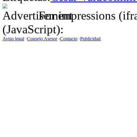
For impressions (if
(JavaScript):
Aviso legal
·
Consejo Asesor
·
Contacto
·
Publicidad