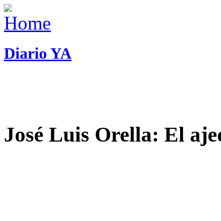
Diario YA
José Luis Orella: El aj