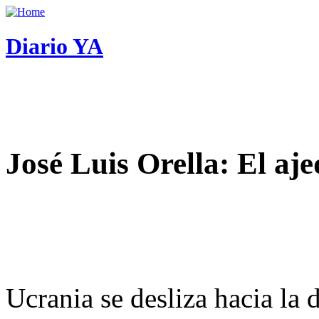
Diario YA
José Luis Orella: El aj
Ucrania se desliza hacia la 