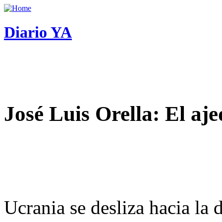
Diario YA
José Luis Orella: El aj
Ucrania se desliza hacia la 