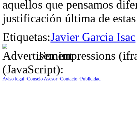
aquellos que pensamos difer
justificación última de estas
Etiquetas:
Javier Garcia Isac
For impressions (if
(JavaScript):
Aviso legal
·
Consejo Asesor
·
Contacto
·
Publicidad