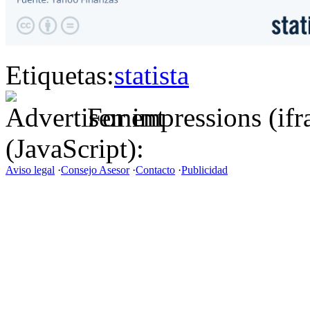
Etiquetas:
statista
For impressions (if
(JavaScript):
Aviso legal
·
Consejo Asesor
·
Contacto
·
Publicidad