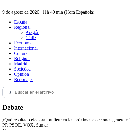
9 de agosto de 2026 | 11h 40 min (Hora Española)
España
Regional
Aragón
Cádiz
Economía
Internacional
Cultura
Religión
Madrid
Sociedad
Opinión
Reportajes
Debate
¿Qué resultado electoral prefiere en las próximas elecciones generales
PP, PSOE, VOX, Sumar