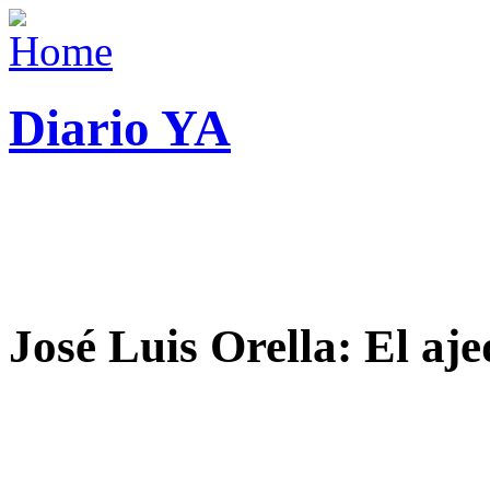
Diario YA
José Luis Orella: El aj