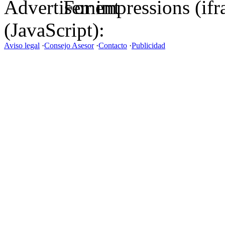
For impressions (if
(JavaScript):
Aviso legal
·
Consejo Asesor
·
Contacto
·
Publicidad