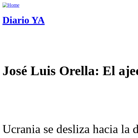
Diario YA
José Luis Orella: El aj
Ucrania se desliza hacia la 