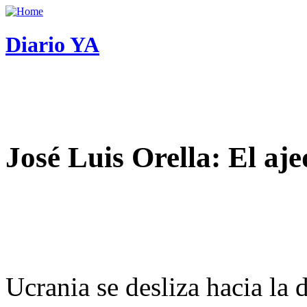
Diario YA
José Luis Orella: El aj
Ucrania se desliza hacia la 