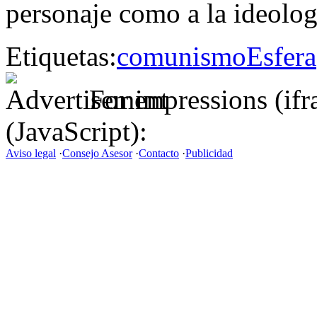
personaje como a la ideolog
Etiquetas:
comunismo
Esfera
For impressions (if
(JavaScript):
Aviso legal
·
Consejo Asesor
·
Contacto
·
Publicidad