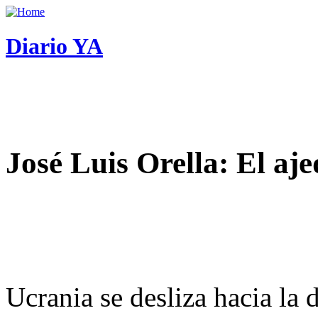
Diario YA
José Luis Orella: El aj
Ucrania se desliza hacia la 