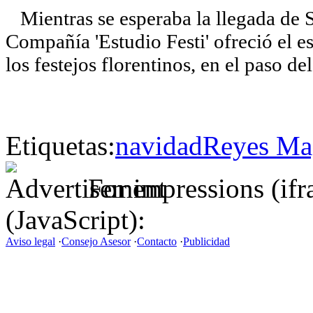
Mientras se esperaba la llegada de Su
Compañía 'Estudio Festi' ofreció el es
los festejos florentinos, en el paso d
Etiquetas:
navidad
Reyes Ma
For impressions (if
(JavaScript):
Aviso legal
·
Consejo Asesor
·
Contacto
·
Publicidad