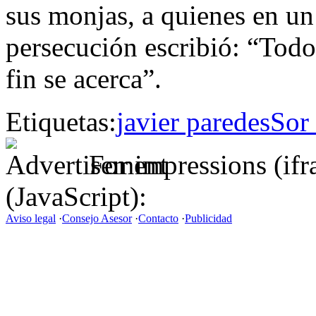
sus monjas, a quienes en u
persecución escribió: “Todo 
fin se acerca”.
Etiquetas:
javier paredes
Sor 
For impressions (if
(JavaScript):
Aviso legal
·
Consejo Asesor
·
Contacto
·
Publicidad