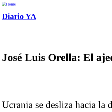
Diario YA
José Luis Orella: El aj
Ucrania se desliza hacia la 