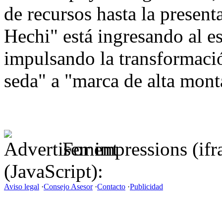
de recursos hasta la presenta
Hechi" está ingresando al es
impulsando la transformació
seda" a "marca de alta mont
For impressions (if
(JavaScript):
Aviso legal
·
Consejo Asesor
·
Contacto
·
Publicidad