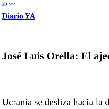
Diario YA
José Luis Orella: El aj
Ucrania se desliza hacia la 