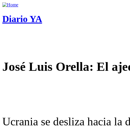
Diario YA
José Luis Orella: El aj
Ucrania se desliza hacia la 