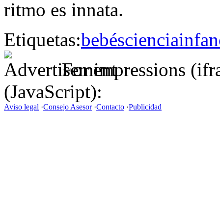
ritmo es innata.
Etiquetas:
bebés
ciencia
infan
For impressions (if
(JavaScript):
Aviso legal
·
Consejo Asesor
·
Contacto
·
Publicidad