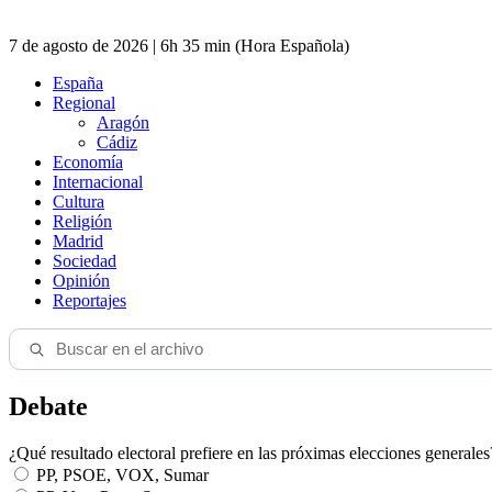
7 de agosto de 2026 | 6h 35 min (Hora Española)
España
Regional
Aragón
Cádiz
Economía
Internacional
Cultura
Religión
Madrid
Sociedad
Opinión
Reportajes
Debate
¿Qué resultado electoral prefiere en las próximas elecciones generales
PP, PSOE, VOX, Sumar