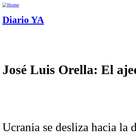
Diario YA
José Luis Orella: El aj
Ucrania se desliza hacia la 