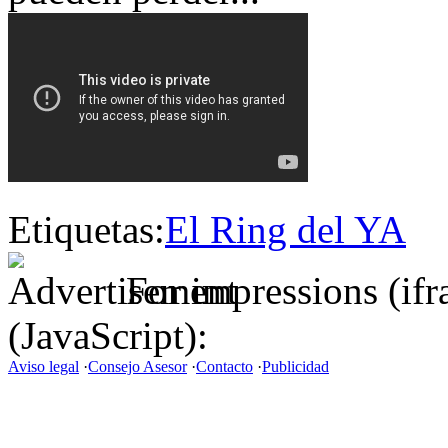
Etiquetas:
El Ring del YA
For impressions (if
(JavaScript):
Aviso legal
·
Consejo Asesor
·
Contacto
·
Publicidad