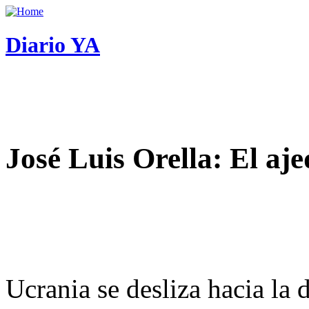
Diario YA
José Luis Orella: El aj
Ucrania se desliza hacia la 