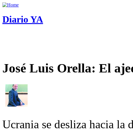
Diario YA
José Luis Orella: El aj
Ucrania se desliza hacia la 