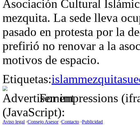
Asociación Cultural Islámi
mezquita. La sede lleva ocu
pasado en protesta por la de
prefirió no renovar a la asoc
motivos de espacio.
Etiquetas:
islam
mezquita
sue
For impressions (if
(JavaScript):
Aviso legal
·
Consejo Asesor
·
Contacto
·
Publicidad