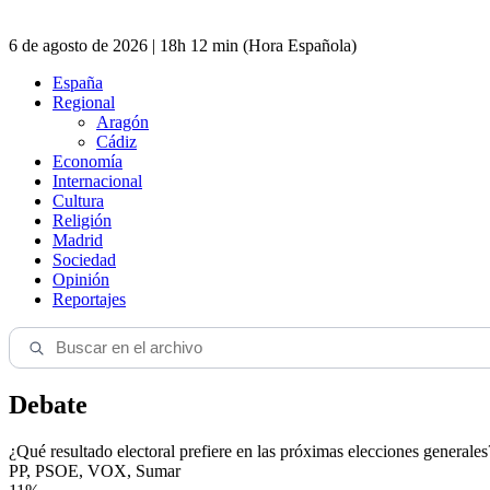
6 de agosto de 2026 | 18h 12 min (Hora Española)
España
Regional
Aragón
Cádiz
Economía
Internacional
Cultura
Religión
Madrid
Sociedad
Opinión
Reportajes
Debate
¿Qué resultado electoral prefiere en las próximas elecciones generales
PP, PSOE, VOX, Sumar