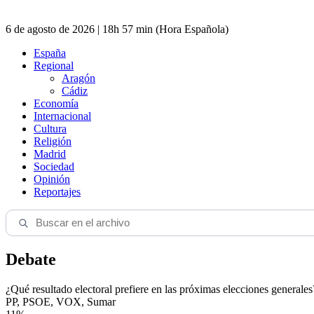
6 de agosto de 2026 | 18h 57 min (Hora Española)
España
Regional
Aragón
Cádiz
Economía
Internacional
Cultura
Religión
Madrid
Sociedad
Opinión
Reportajes
Debate
¿Qué resultado electoral prefiere en las próximas elecciones generales
PP, PSOE, VOX, Sumar