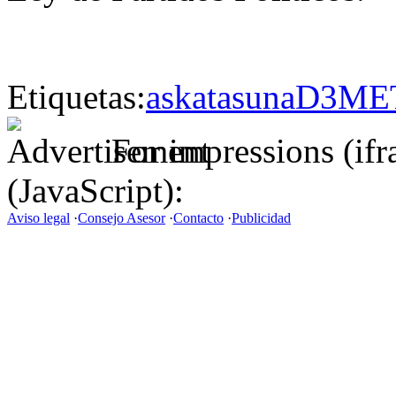
Etiquetas:
askatasuna
D3M
E
For impressions (if
(JavaScript):
Aviso legal
·
Consejo Asesor
·
Contacto
·
Publicidad