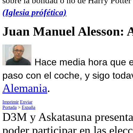
sobre la bondad o no de Harry Potter l
(Iglesia prófética)
Juan Manuel Alesson: 
Hace media hora que el
paso con el coche, y sigo toda
Alemania
.
Imprimir
Enviar
Portada
>
España
D3M y Askatasuna presentan
poder participar en las elec