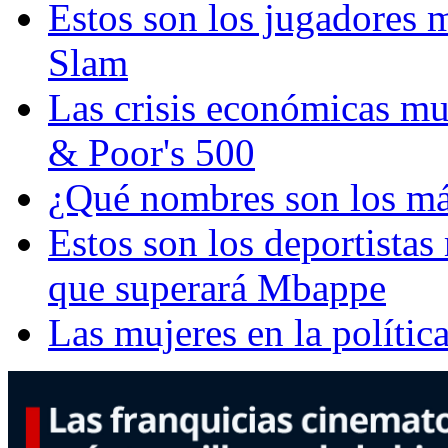
Estos son los jugadores 
Slam
Las crisis económicas mu
& Poor's 500
¿Qué nombres son los m
Estos son los deportista
que superará Mbappe
Las mujeres en la polític