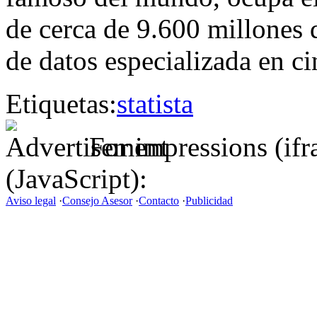
de cerca de 9.600 millones d
de datos especializada en 
Etiquetas:
statista
For impressions (if
(JavaScript):
Aviso legal
·
Consejo Asesor
·
Contacto
·
Publicidad