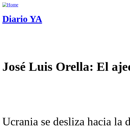
Diario YA
José Luis Orella: El aj
Ucrania se desliza hacia la 