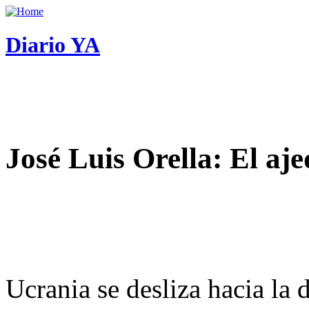
Diario YA
José Luis Orella: El aj
Ucrania se desliza hacia la 