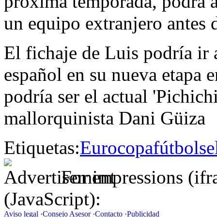
próxima temporada, podrá as
un equipo extranjero antes d
El fichaje de Luis podría i
español en su nueva etapa e
podría ser el actual 'Pichichi
mallorquinista Dani Güiza
Etiquetas:
Eurocopa
fútbol
se
For impressions (if
(JavaScript):
Aviso legal
·
Consejo Asesor
·
Contacto
·
Publicidad