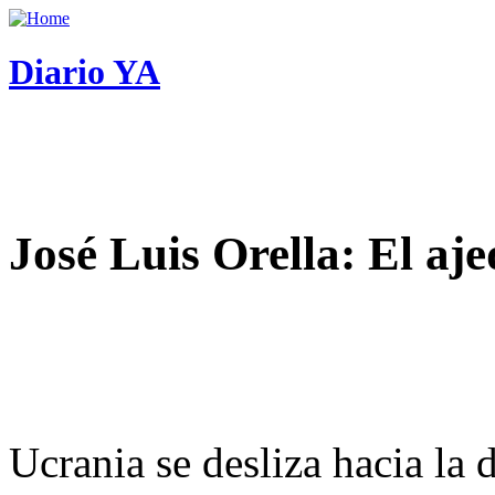
Diario YA
José Luis Orella: El aj
Ucrania se desliza hacia la 