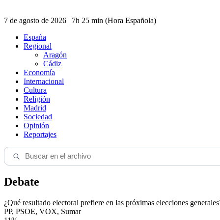
7 de agosto de 2026 | 7h 25 min (Hora Española)
España
Regional
Aragón
Cádiz
Economía
Internacional
Cultura
Religión
Madrid
Sociedad
Opinión
Reportajes
Debate
¿Qué resultado electoral prefiere en las próximas elecciones generales
PP, PSOE, VOX, Sumar