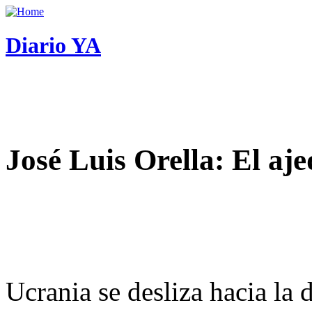
Diario YA
José Luis Orella: El aj
Ucrania se desliza hacia la 