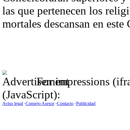
las que pertenecen los relig
mortales descansan en este
For impressions (if
(JavaScript):
Aviso legal
·
Consejo Asesor
·
Contacto
·
Publicidad