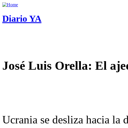
Diario YA
José Luis Orella: El aj
Ucrania se desliza hacia la 