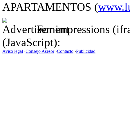
APARTAMENTOS (
www.l
For impressions (if
(JavaScript):
Aviso legal
·
Consejo Asesor
·
Contacto
·
Publicidad