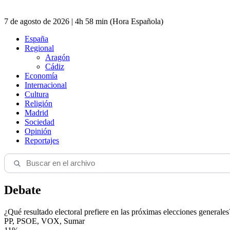
7 de agosto de 2026 | 4h 58 min (Hora Española)
España
Regional
Aragón
Cádiz
Economía
Internacional
Cultura
Religión
Madrid
Sociedad
Opinión
Reportajes
Debate
¿Qué resultado electoral prefiere en las próximas elecciones generales
PP, PSOE, VOX, Sumar