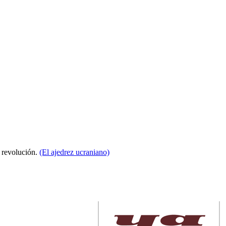
a revolución.
(El ajedrez ucraniano)