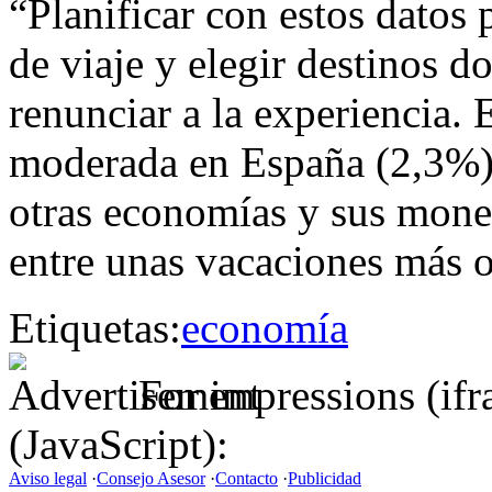
“Planificar con estos datos 
de viaje y elegir destinos d
renunciar a la experiencia. 
moderada en España (2,3%)
otras economías y sus mone
entre unas vacaciones más 
Etiquetas:
economía
For impressions (if
(JavaScript):
Aviso legal
·
Consejo Asesor
·
Contacto
·
Publicidad