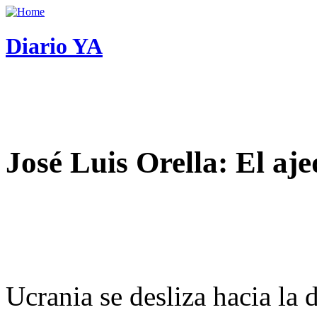
Diario YA
José Luis Orella: El aj
Ucrania se desliza hacia la 