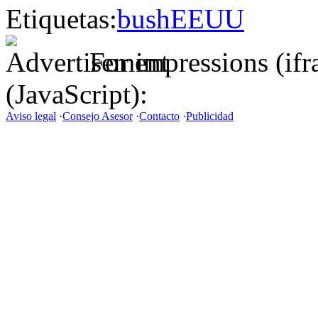
Etiquetas:
bush
EEUU
For impressions (if
(JavaScript):
Aviso legal
·
Consejo Asesor
·
Contacto
·
Publicidad