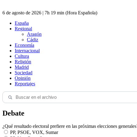
6 de agosto de 2026 | 7h 19 min (Hora Española)
España
Regional
Aragón
Cádiz
Economía
Internacional
Cultura
Religión
Madrid
Sociedad
Opinión
Reportajes
Debate
¿Qué resultado electoral prefiere en las próximas elecciones generales
PP, PSOE, VOX, Sumar