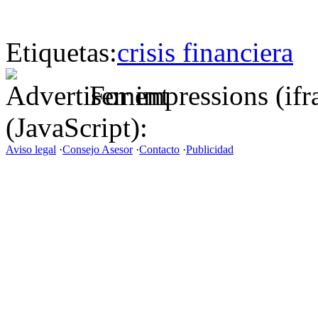
Etiquetas:
crisis financiera
For impressions (if
(JavaScript):
Aviso legal
·
Consejo Asesor
·
Contacto
·
Publicidad