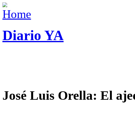
Diario YA
José Luis Orella: El aj