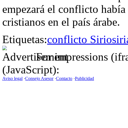
empezará el conflicto había
cristianos en el país árabe.
Etiquetas:
conflicto Sirio
siri
For impressions (if
(JavaScript):
Aviso legal
·
Consejo Asesor
·
Contacto
·
Publicidad