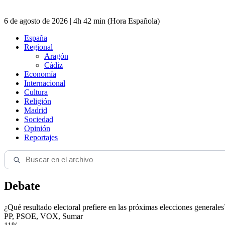
6 de agosto de 2026 | 4h 42 min (Hora Española)
España
Regional
Aragón
Cádiz
Economía
Internacional
Cultura
Religión
Madrid
Sociedad
Opinión
Reportajes
Debate
¿Qué resultado electoral prefiere en las próximas elecciones generales
PP, PSOE, VOX, Sumar