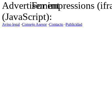
For impressions (if
(JavaScript):
Aviso legal
·
Consejo Asesor
·
Contacto
·
Publicidad