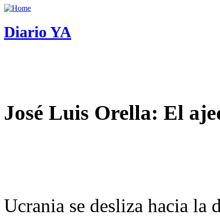
Diario YA
José Luis Orella: El aj
Ucrania se desliza hacia la 