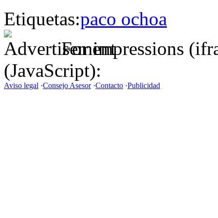
Etiquetas:
paco ochoa
For impressions (if
(JavaScript):
Aviso legal
·
Consejo Asesor
·
Contacto
·
Publicidad