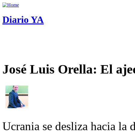
Diario YA
José Luis Orella: El aj
Ucrania se desliza hacia la 