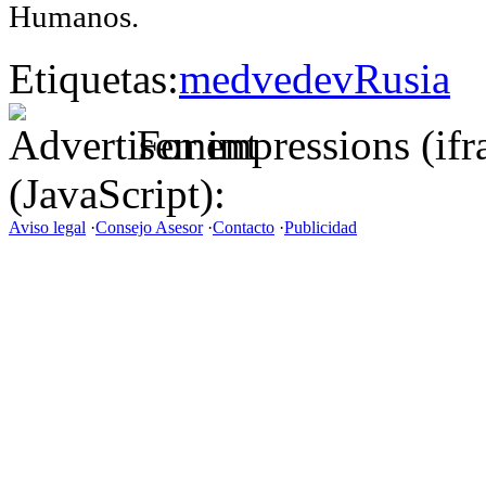
Humanos.
Etiquetas:
medvedev
Rusia
For impressions (if
(JavaScript):
Aviso legal
·
Consejo Asesor
·
Contacto
·
Publicidad