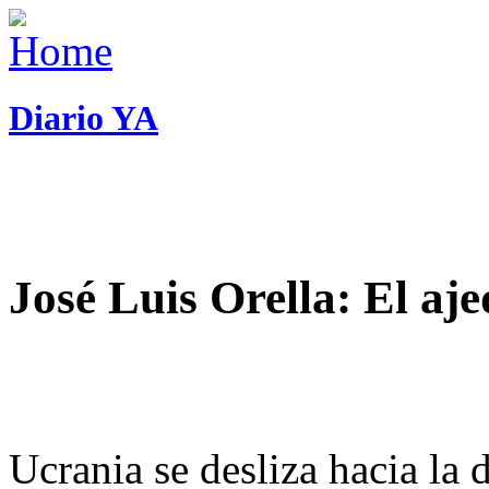
Diario YA
José Luis Orella: El aj
Ucrania se desliza hacia la 