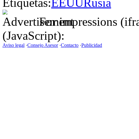
Etiquetas:
EEUU
Rusia
For impressions (if
(JavaScript):
Aviso legal
·
Consejo Asesor
·
Contacto
·
Publicidad