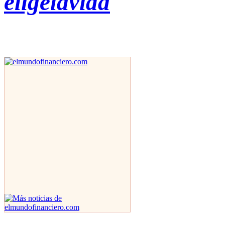
eligelavida