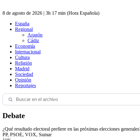
8 de agosto de 2026 | 3h 17 min (Hora Española)
España
Regional
Aragón
Cádiz
Economía
Internacional
Cultura
Religión
Madrid
Sociedad
Opinión
Reportajes
Debate
¿Qué resultado electoral prefiere en las próximas elecciones generales
PP, PSOE, VOX, Sumar